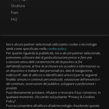
Struttura
Piani
FAQ
Link Utili
Noi e alcuni partner selezionati utilizziamo cookie o tecnologie
Cookie
simili come specificato nella
cookie policy
.
Per quanto riguarda la pubblicità, noi e alcuni partner selezionati,
Privacy Policy
potremmo
utilizzare dati di geolocalizzazione precisi
e
fare una
Termini del servizio
scansione attiva delle caratteristiche del dispositivo ai fini
dell’identificazione
, al fine di
archiviare e/o accedere a informazioni su
Login
un dispositivo
e trattare dati personali (es. dati di navigazione,
indirizzi IP, dati di utilizzo o identificativi univoci) per le seguenti
finalità:
annunci e contenuti personalizzati, valutazione dell’annuncio e
del contenuto, osservazioni del pubblico; sviluppare e perfezionare i
prodotti
.
Puoi liberamente prestare, rifiutare o revocare il tuo consenso, in
qualsiasi momento, cliccando sul pulsante "Privacy & Cookies
Policy".
Puoi acconsentire all’utilizzo di tali tecnologie chiudendo questa