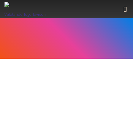
Aiutiamo i Franchisor a
crescere, meglio
Prima della nascita di Valutando
, mancava uno strumento
che potesse oggettivamente supportare la crescita dei progetti
di Franchising. Uno strumento di questo tipo mancava, prima di
tutto, a noi del Team di Valutando, composto da avvocati,
consulenti aziendali, psicologi e marketer che da anni lavorano
in questo mondo e che giornalmente si confrontano con quelli
che sono i
tipici problemi dei Franchisor
.
Sì, perché contratti iper-stringenti, solidi assetti aziendali e